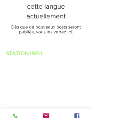
cette langue
actuellement
Dès que de nouveaux posts seront
publiés, vous les verrez ici.
STATION INFO
About Us
Advertise with Power Muzic Radio
Privacy Policy
Terms Of Service
Contest Rules
Listen Live
WANT TO BE A POWER MUZIC RADIO
DJ?
Public File